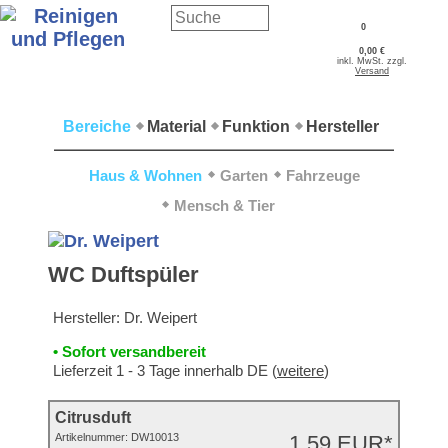
0
0,00 €
inkl. MwSt. zzgl.
Versand
Bereiche
Material
Funktion
Hersteller
Haus & Wohnen
Garten
Fahrzeuge
Mensch & Tier
WC Duftspüler
Hersteller:
Dr. Weipert
• Sofort versandbereit
Lieferzeit 1 - 3 Tage innerhalb DE (
weitere
)
Citrusduft
Artikelnummer:
DW10013
1,59 EUR*