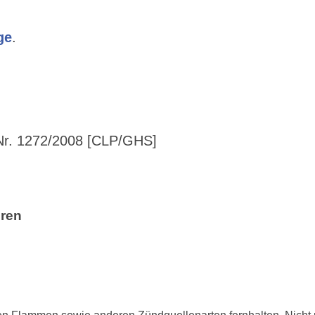
ge
.
r. 1272/2008 [CLP/GHS]
hren