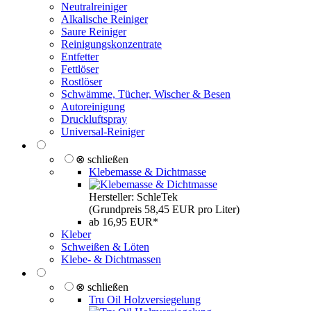
Neutralreiniger
Alkalische Reiniger
Saure Reiniger
Reinigungskonzentrate
Entfetter
Fettlöser
Rostlöser
Schwämme, Tücher, Wischer & Besen
Autoreinigung
Druckluftspray
Universal-Reiniger
⊗ schließen
Klebemasse & Dichtmasse
Hersteller: SchleTek
(Grundpreis 58,45 EUR pro Liter)
ab 16,95 EUR*
Kleber
Schweißen & Löten
Klebe- & Dichtmassen
⊗ schließen
Tru Oil Holzversiegelung