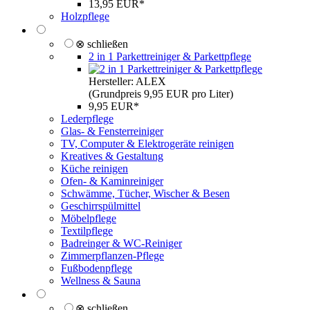
13,95 EUR*
Holzpflege
⊗ schließen
2 in 1 Parkettreiniger & Parkettpflege
Hersteller: ALEX
(Grundpreis 9,95 EUR pro Liter)
9,95 EUR*
Lederpflege
Glas- & Fensterreiniger
TV, Computer & Elektrogeräte reinigen
Kreatives & Gestaltung
Küche reinigen
Ofen- & Kaminreiniger
Schwämme, Tücher, Wischer & Besen
Geschirrspülmittel
Möbelpflege
Textilpflege
Badreinger & WC-Reiniger
Zimmerpflanzen-Pflege
Fußbodenpflege
Wellness & Sauna
⊗ schließen