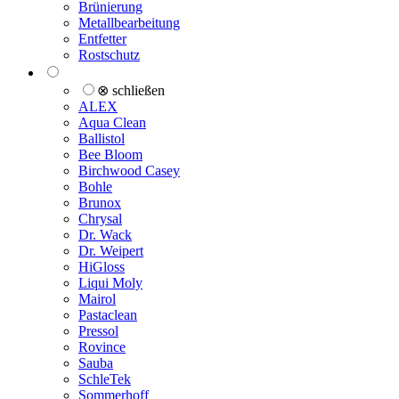
Brünierung
Metallbearbeitung
Entfetter
Rostschutz
⊗ schließen
ALEX
Aqua Clean
Ballistol
Bee Bloom
Birchwood Casey
Bohle
Brunox
Chrysal
Dr. Wack
Dr. Weipert
HiGloss
Liqui Moly
Mairol
Pastaclean
Pressol
Rovince
Sauba
SchleTek
Sommerhoff