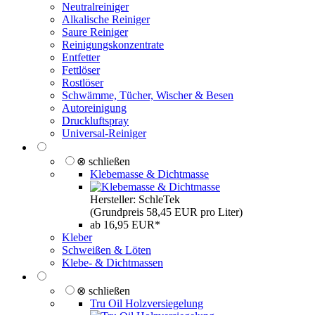
Neutralreiniger
Alkalische Reiniger
Saure Reiniger
Reinigungskonzentrate
Entfetter
Fettlöser
Rostlöser
Schwämme, Tücher, Wischer & Besen
Autoreinigung
Druckluftspray
Universal-Reiniger
⊗ schließen
Klebemasse & Dichtmasse
Hersteller: SchleTek
(Grundpreis 58,45 EUR pro Liter)
ab 16,95 EUR*
Kleber
Schweißen & Löten
Klebe- & Dichtmassen
⊗ schließen
Tru Oil Holzversiegelung