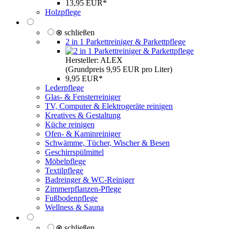
13,95 EUR*
Holzpflege
⊗ schließen
2 in 1 Parkettreiniger & Parkettpflege
Hersteller: ALEX
(Grundpreis 9,95 EUR pro Liter)
9,95 EUR*
Lederpflege
Glas- & Fensterreiniger
TV, Computer & Elektrogeräte reinigen
Kreatives & Gestaltung
Küche reinigen
Ofen- & Kaminreiniger
Schwämme, Tücher, Wischer & Besen
Geschirrspülmittel
Möbelpflege
Textilpflege
Badreinger & WC-Reiniger
Zimmerpflanzen-Pflege
Fußbodenpflege
Wellness & Sauna
⊗ schließen