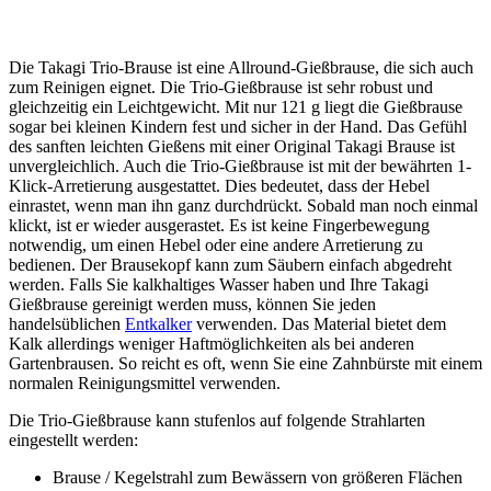
Die Takagi Trio-Brause ist eine Allround-Gießbrause, die sich auch
zum Reinigen eignet. Die Trio-Gießbrause ist sehr robust und
gleichzeitig ein Leichtgewicht. Mit nur 121 g liegt die Gießbrause
sogar bei kleinen Kindern fest und sicher in der Hand. Das Gefühl
des sanften leichten Gießens mit einer Original Takagi Brause ist
unvergleichlich. Auch die Trio-Gießbrause ist mit der bewährten 1-
Klick-Arretierung ausgestattet. Dies bedeutet, dass der Hebel
einrastet, wenn man ihn ganz durchdrückt. Sobald man noch einmal
klickt, ist er wieder ausgerastet. Es ist keine Fingerbewegung
notwendig, um einen Hebel oder eine andere Arretierung zu
bedienen. Der Brausekopf kann zum Säubern einfach abgedreht
werden. Falls Sie kalkhaltiges Wasser haben und Ihre Takagi
Gießbrause gereinigt werden muss, können Sie jeden
handelsüblichen
Entkalker
verwenden. Das Material bietet dem
Kalk allerdings weniger Haftmöglichkeiten als bei anderen
Gartenbrausen. So reicht es oft, wenn Sie eine Zahnbürste mit einem
normalen Reinigungsmittel verwenden.
Die Trio-Gießbrause kann stufenlos auf folgende Strahlarten
eingestellt werden:
Brause / Kegelstrahl zum Bewässern von größeren Flächen