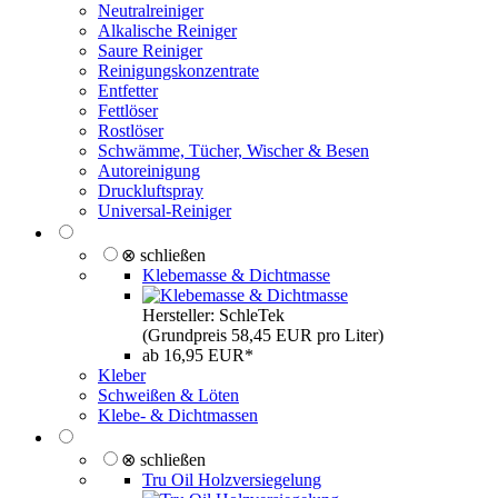
Neutralreiniger
Alkalische Reiniger
Saure Reiniger
Reinigungskonzentrate
Entfetter
Fettlöser
Rostlöser
Schwämme, Tücher, Wischer & Besen
Autoreinigung
Druckluftspray
Universal-Reiniger
⊗ schließen
Klebemasse & Dichtmasse
Hersteller: SchleTek
(Grundpreis 58,45 EUR pro Liter)
ab 16,95 EUR*
Kleber
Schweißen & Löten
Klebe- & Dichtmassen
⊗ schließen
Tru Oil Holzversiegelung