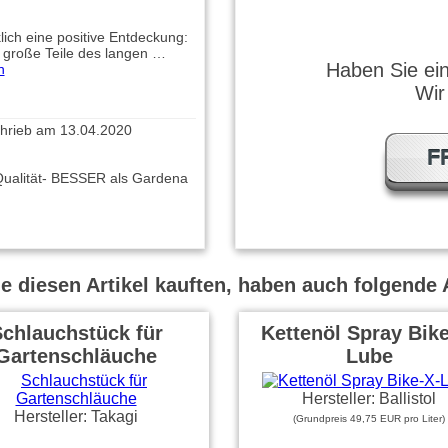
klich eine positive Entdeckung:
große Teile des langen …
Haben Sie ei
n
Wir
hrieb am 13.04.2020
F
Qualität- BESSER als Gardena
 diesen Artikel kauften, haben auch folgende A
chlauchstück für
Kettenöl Spray Bike
Gartenschläuche
Lube
Hersteller: Ballistol
Hersteller: Takagi
(Grundpreis 49,75 EUR pro Liter)