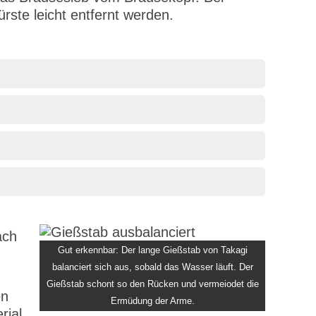
rste leicht entfernt werden.
ach
Gut erkennbar: Der lange Gießstab von Takagi
balanciert sich aus, sobald das Wasser läuft. Der
Gießstab schont so den Rücken und vermeiodet die
en
Ermüdung der Arme.
rial