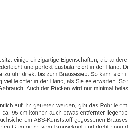
tzt einige einzigartige Eigenschaften, die andere 
erleicht und perfekt ausbalanciert in der Hand. Di
serzufuhr direkt bis zum Brausesieb. So kann sic
 viel leichter in der Hand, als Sie es erwarten. So
rauch. Auch der Rücken wird nur minimal belastet
ntlich auf ihn getreten werden, gibt das Rohr leic
n ca. 95 cm können auch etwas entfernter liegend
chsicherem ABS-Kunststoff gegossenen Brausesieb
n den Gummiring vom Brausekopf und dreht dann d