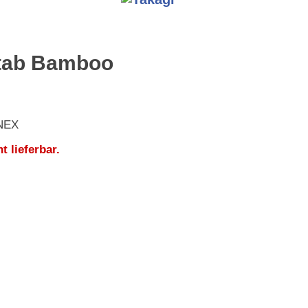
tab Bamboo
NEX
ht lieferbar.