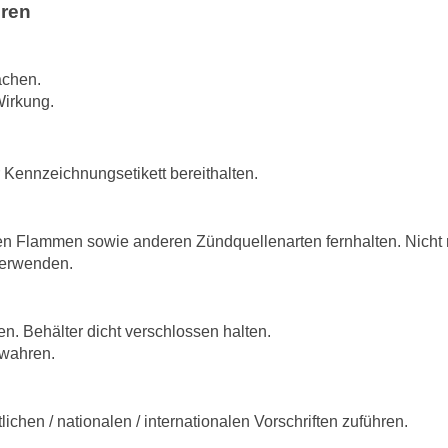
hren
achen.
Wirkung.
r Kennzeichnungsetikett bereithalten.
en Flammen sowie anderen Zündquellenarten fernhalten. Nicht 
verwenden.
n. Behälter dicht verschlossen halten.
ewahren.
ichen / nationalen / internationalen Vorschriften zuführen.