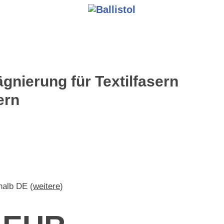
ägnierung für Textilfasern
ern
rhalb DE (
weitere
)