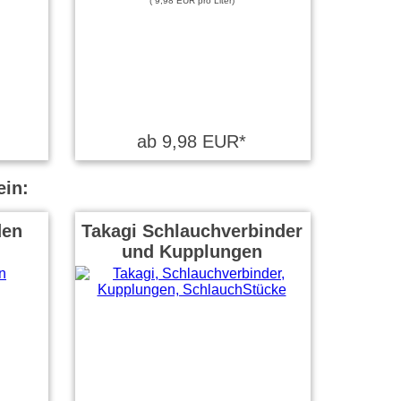
( 9,98 EUR pro Liter)
ab 9,98 EUR*
ein:
den
Takagi Schlauchverbinder
und Kupplungen