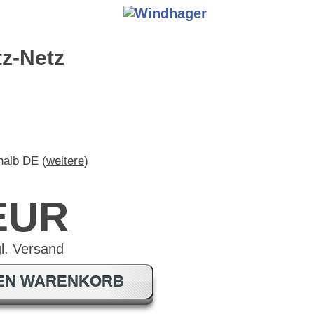
tz-Netz
rhalb DE (
weitere
)
 EUR
DEN WARENKORB