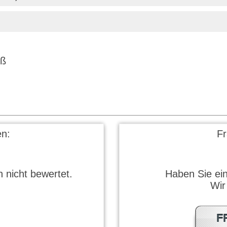
iß
n:
F
 nicht bewertet.
Haben Sie ei
Wir
F