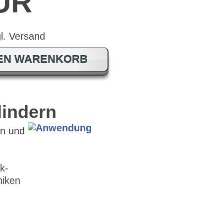
EUR
DEN WARENKORB
lindern
rn und
k-
niken