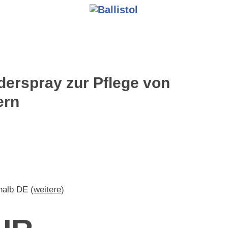
nderspray zur Pflege von
ern
rhalb DE (
weitere
)