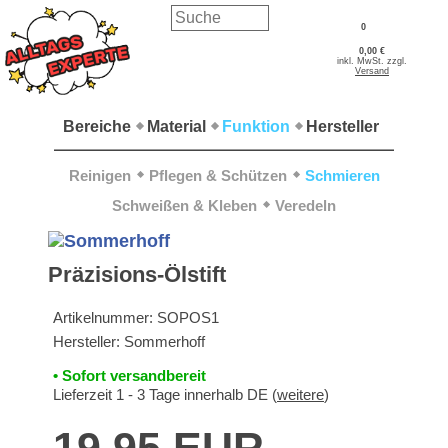
0
0,00 €
inkl. MwSt. zzgl.
Versand
Bereiche
Material
Funktion
Hersteller
Reinigen
Pflegen & Schützen
Schmieren
Schweißen & Kleben
Veredeln
Präzisions-Ölstift
Artikelnummer:
SOPOS1
Hersteller:
Sommerhoff
• Sofort versandbereit
Lieferzeit 1 - 3 Tage innerhalb DE (
weitere
)