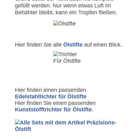
gefüllt werden. Nur wenn etwas Luft im
Behähter bleibt, kann ein Tropfen fließen.
Hier finden Sie alle
Ölstifte
auf einen Blick.
Hier finden einen passenden
M.T. schrieb am 11.07.2025
Edelstahltichter für Ölstifte
Hier finden Sie einen passenden
Der Stift macht einen
Kunststofftrichter für Ölstifte
.
wertigen Eindruck. Das Öl
lässt sich sehr gut dosieren
genau das …
weiter lesen
Nico schrieb am 02.06.2023