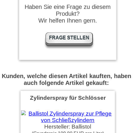
Haben Sie eine Frage zu diesem
Top
Produkt?
Wir helfen Ihnen gern.
M.T. schrieb am 11.07.2025
FRAGE STELLEN
Der Stift macht einen
wertigen Eindruck. Das Öl
lässt sich sehr gut dosieren
genau das …
weiter lesen
Nico schrieb am 02.06.2023
Kunden, welche diesen Artikel kauften, haben
auch folgende Artikel gekauft:
Macht einen sehr wertigen
Eindruck und kommt mit
Zylinderspray für Schlösser
Vaselineöl gut zurecht.
Hersteller: Ballistol