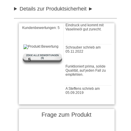
Details zur Produktsicherheit
Macht einen sehr wertigen
Eindruck und kommt mit
Vaselineöl gut zurecht.
Kundenbewertungen:
5
Schrauber schrieb am
05.11.2022
ZEIGE ALLE BEWERTUNGEN
Funktioniert prima, solide
5
(5)
Qualität, auf jeden Fall zu
empfehlen.
A Steffens schrieb am
05.09.2019
Erfüllt meine Erwartungen. Ist
vollständig dicht auch bei
dünnem Öl. …
weiter lesen
Frage zum Produkt
Felix M. schrieb am
10.09.2018