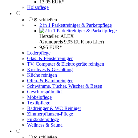
13,95 EUR*
Holzpflege
⊗ schließen
2 in 1 Parkettreiniger & Parkettpflege
Hersteller: ALEX
(Grundpreis 9,95 EUR pro Liter)
9,95 EUR*
Lederpflege
Glas- & Fensterreiniger
TV, Computer & Elektrogeräte reinigen
Kreatives & Gestaltung
Küche reinigen
Ofen- & Kaminreiniger
Schwämme, Tücher, Wischer & Besen
Geschirrspülmittel
Möbelpflege
Textilpflege
Badreinger & WC-Reiniger
Zimmerpflanzen-Pflege
Fußbodenpflege
Wellness & Sauna
⊗ schließen