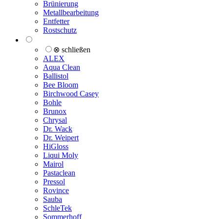
Brünierung
Metallbearbeitung
Entfetter
Rostschutz
⊗ schließen
ALEX
Aqua Clean
Ballistol
Bee Bloom
Birchwood Casey
Bohle
Brunox
Chrysal
Dr. Wack
Dr. Weipert
HiGloss
Liqui Moly
Mairol
Pastaclean
Pressol
Rovince
Sauba
SchleTek
Sommerhoff