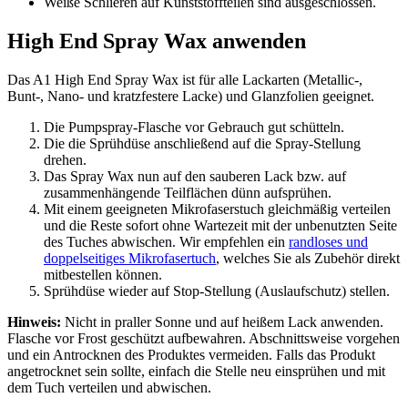
Weiße Schlieren auf Kunststoffteilen sind ausgeschlossen.
High End Spray Wax anwenden
Das A1 High End Spray Wax ist für alle Lackarten (Metallic-,
Bunt-, Nano- und kratzfestere Lacke) und Glanzfolien geeignet.
Die Pumpspray-Flasche vor Gebrauch gut schütteln.
Die die Sprühdüse anschließend auf die Spray-Stellung
drehen.
Das Spray Wax nun auf den sauberen Lack bzw. auf
zusammenhängende Teilflächen dünn aufsprühen.
Mit einem geeigneten Mikrofaserstuch gleichmäßig verteilen
und die Reste sofort ohne Wartezeit mit der unbenutzten Seite
des Tuches abwischen. Wir empfehlen ein
randloses und
doppelseitiges Mikrofasertuch
, welches Sie als Zubehör direkt
mitbestellen können.
Sprühdüse wieder auf Stop-Stellung (Auslaufschutz) stellen.
Hinweis:
Nicht in praller Sonne und auf heißem Lack anwenden.
Flasche vor Frost geschützt aufbewahren. Abschnittsweise vorgehen
und ein Antrocknen des Produktes vermeiden. Falls das Produkt
angetrocknet sein sollte, einfach die Stelle neu einsprühen und mit
dem Tuch verteilen und abwischen.