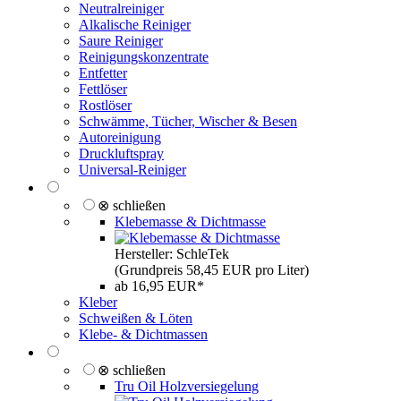
Neutralreiniger
Alkalische Reiniger
Saure Reiniger
Reinigungskonzentrate
Entfetter
Fettlöser
Rostlöser
Schwämme, Tücher, Wischer & Besen
Autoreinigung
Druckluftspray
Universal-Reiniger
⊗ schließen
Klebemasse & Dichtmasse
Hersteller: SchleTek
(Grundpreis 58,45 EUR pro Liter)
ab 16,95 EUR*
Kleber
Schweißen & Löten
Klebe- & Dichtmassen
⊗ schließen
Tru Oil Holzversiegelung