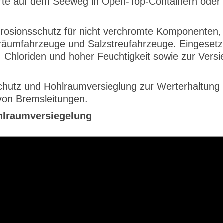
rte auf dem Seeweg in Open-Top-Containern oder f
rrosionsschutz für nicht verchromte Komponenten,
neeräumfahrzeuge und Salzstreufahrzeuge. Eingeset
 Chloriden und hoher Feuchtigkeit sowie zur Vers
schutz und Hohlraumversieglung zur Werterhaltung
von Bremsleitungen.
hlraumversiegelung