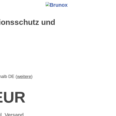
ionsschutz und
rhalb DE (
weitere
)
 EUR