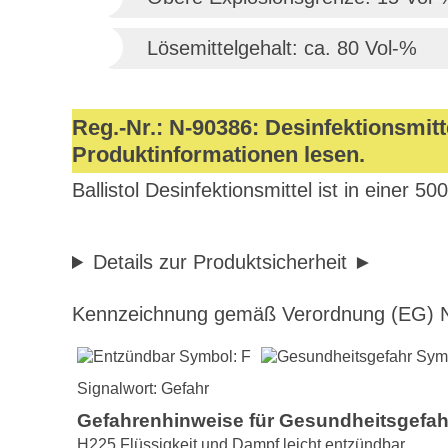
Lösemittelgehalt: ca. 80 Vol-%
Reg.-Nr.: N-90386: Desinfektionsmi
Produktinformationen lesen.
Ballistol Desinfektionsmittel ist in einer 50
Details zur Produktsicherheit
Kennzeichnung gemäß Verordnung (EG) N
Signalwort: Gefahr
Gefahrenhinweise für Gesundheitsgefa
H225 Flüssigkeit und Dampf leicht entzündbar