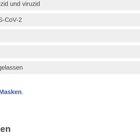
zid und viruzid
RS-CoV-2
gelassen
 Masken
.
den