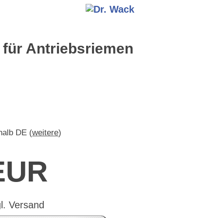
für Antriebsriemen
rhalb DE (
weitere
)
 EUR